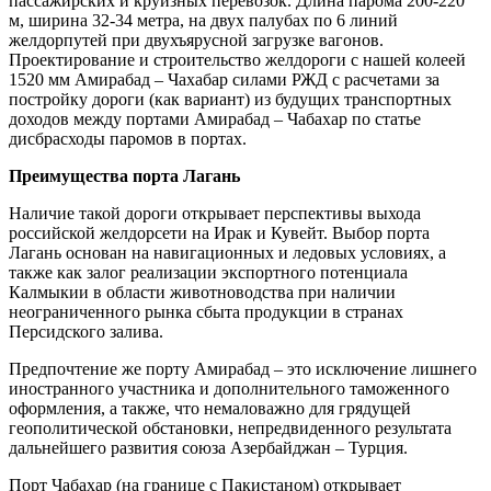
пассажирских и круизных перевозок. Длина парома 200-220
м, ширина 32-34 метра, на двух палубах по 6 линий
желдорпутей при двухъярусной загрузке вагонов.
Проектирование и строительство желдороги с нашей колеей
1520 мм Амирабад – Чахабар силами РЖД с расчетами за
постройку дороги (как вариант) из будущих транспортных
доходов между портами Амирабад – Чабахар по статье
дисбрасходы паромов в портах.
Преимущества порта Лагань
Наличие такой дороги открывает перспективы выхода
российской желдорсети на Ирак и Кувейт. Выбор порта
Лагань основан на навигационных и ледовых условиях, а
также как залог реализации экспортного потенциала
Калмыкии в области животноводства при наличии
неограниченного рынка сбыта продукции в странах
Персидского залива.
Предпочтение же порту Амирабад – это исключение лишнего
иностранного участника и дополнительного таможенного
оформления, а также, что немаловажно для грядущей
геополитической обстановки, непредвиденного результата
дальнейшего развития союза Азербайджан – Турция.
Порт Чабахар (на границе с Пакистаном) открывает