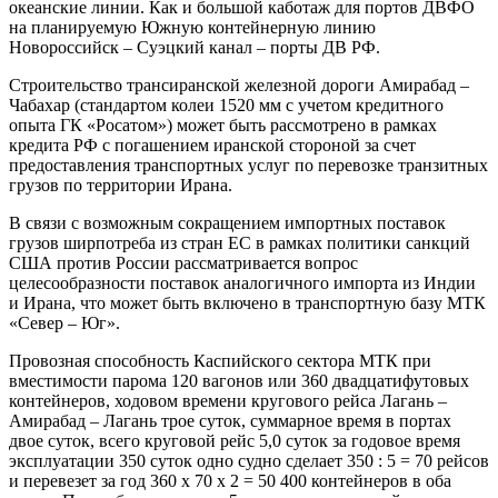
океанские линии. Как и большой каботаж для портов ДВФО
на планируемую Южную контейнерную линию
Новороссийск – Суэцкий канал – порты ДВ РФ.
Строительство трансиранской железной дороги Амирабад –
Чабахар (стандартом колеи 1520 мм с учетом кредитного
опыта ГК «Росатом») может быть рассмотрено в рамках
кредита РФ с погашением иранской стороной за счет
предоставления транспортных услуг по перевозке транзитных
грузов по территории Ирана.
В связи с возможным сокращением импортных поставок
грузов ширпотреба из стран ЕС в рамках политики санкций
США против России рассматривается вопрос
целесообразности поставок аналогичного импорта из Индии
и Ирана, что может быть включено в транспортную базу МТК
«Север – Юг».
Провозная способность Каспийского сектора МТК при
вместимости парома 120 вагонов или 360 двадцатифутовых
контейнеров, ходовом времени кругового рейса Лагань –
Амирабад – Лагань трое суток, суммарное время в портах
двое суток, всего круговой рейс 5,0 суток за годовое время
эксплуатации 350 суток одно судно сделает 350 : 5 = 70 рейсов
и перевезет за год 360 х 70 х 2 = 50 400 контейнеров в оба