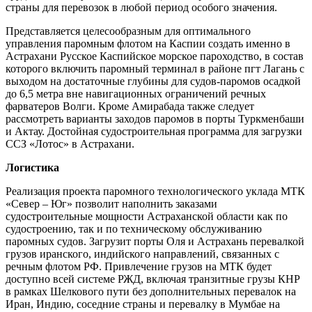
страны для перевозок в любой период особого значения.
Представляется целесообразным для оптимального
управления паромным флотом на Каспии создать именно в
Астрахани Русское Каспийское морское пароходство, в состав
которого включить паромный терминал в районе пгт Лагань с
выходом на достаточные глубины для судов-паромов осадкой
до 6,5 метра вне навигационных ограничений речных
фарватеров Волги. Кроме Амирабада также следует
рассмотреть варианты заходов паромов в порты Туркменбаши
и Актау. Достойная судостроительная программа для загрузки
ССЗ «Лотос» в Астрахани.
Логистика
Реализация проекта паромного технологического уклада МТК
«Север – Юг» позволит наполнить заказами
судостроительные мощности Астраханской области как по
судостроению, так и по техническому обслуживанию
паромных судов. Загрузит порты Оля и Астрахань перевалкой
грузов иранского, индийского направлений, связанных с
речным флотом РФ. Привлечение грузов на МТК будет
доступно всей системе РЖД, включая транзитные грузы КНР
в рамках Шелкового пути без дополнительных перевалок на
Иран, Индию, соседние страны и перевалку в Мумбае на