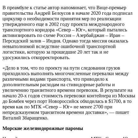
В преамбуле к статье автор напоминает, что Вице-премьер
правительства Андрей Белоусов в начале 2020 года подписал
циркуляр о необходимости принятия мер по реализации
утвержденного еще в 2002 году проекта международного
транспортного коридора «Север – Юг», который пытались
активизировать по схеме Россия – Азербайджан – Иран –
Персидский залив – Индия. Однако тогда миссия оказалась
невыполнимой вследствие ошибочной транспортной
логистики, которую за прошедшие 20 лет так и не
удосужились откорректировать.
«Дело в том, что по проекту на пути следования грузов
приходилось выполнять многочисленные перевалки между
различными видами транспорта, что приводило к
дополнительным расходам на стивидорные работы и
увеличению транзитного времени перевозок. В результате на
начало 20-х годов стоимость перевозки контейнера из Москвы
до Бомбея через порт Новороссийск обходилась в $1700, в то
время как по МТК «Север – Юг» не менее 2700 при
непредсказуемом транзитном времени доставки», — пишет
Виталий Збаращенко.
Морские железнодорожные паромы