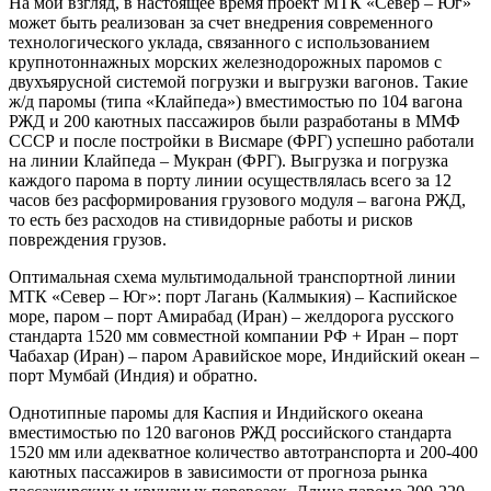
На мой взгляд, в настоящее время проект МТК «Север – Юг»
может быть реализован за счет внедрения современного
технологического уклада, связанного с использованием
крупнотоннажных морских железнодорожных паромов с
двухъярусной системой погрузки и выгрузки вагонов. Такие
ж/д паромы (типа «Клайпеда») вместимостью по 104 вагона
РЖД и 200 каютных пассажиров были разработаны в ММФ
СССР и после постройки в Висмаре (ФРГ) успешно работали
на линии Клайпеда – Мукран (ФРГ). Выгрузка и погрузка
каждого парома в порту линии осуществлялась всего за 12
часов без расформирования грузового модуля – вагона РЖД,
то есть без расходов на стивидорные работы и рисков
повреждения грузов.
Оптимальная схема мультимодальной транспортной линии
МТК «Север – Юг»: порт Лагань (Калмыкия) – Каспийское
море, паром – порт Амирабад (Иран) – желдорога русского
стандарта 1520 мм совместной компании РФ + Иран – порт
Чабахар (Иран) – паром Аравийское море, Индийский океан –
порт Мумбай (Индия) и обратно.
Однотипные паромы для Каспия и Индийского океана
вместимостью по 120 вагонов РЖД российского стандарта
1520 мм или адекватное количество автотранспорта и 200-400
каютных пассажиров в зависимости от прогноза рынка