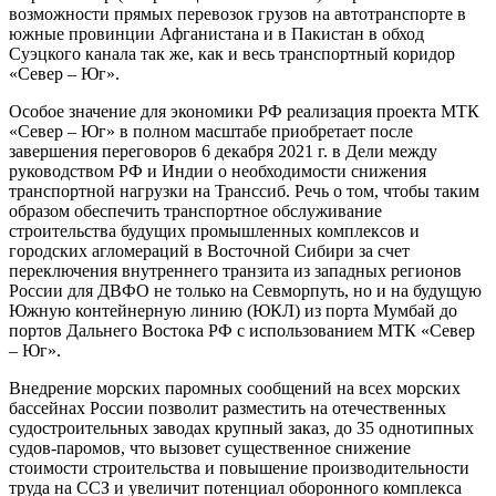
возможности прямых перевозок грузов на автотранспорте в
южные провинции Афганистана и в Пакистан в обход
Суэцкого канала так же, как и весь транспортный коридор
«Север – Юг».
Особое значение для экономики РФ реализация проекта МТК
«Север – Юг» в полном масштабе приобретает после
завершения переговоров 6 декабря 2021 г. в Дели между
руководством РФ и Индии о необходимости снижения
транспортной нагрузки на Транссиб. Речь о том, чтобы таким
образом обеспечить транспортное обслуживание
строительства будущих промышленных комплексов и
городских агломераций в Восточной Сибири за счет
переключения внутреннего транзита из западных регионов
России для ДВФО не только на Севморпуть, но и на будущую
Южную контейнерную линию (ЮКЛ) из порта Мумбай до
портов Дальнего Востока РФ с использованием МТК «Север
– Юг».
Внедрение морских паромных сообщений на всех морских
бассейнах России позволит разместить на отечественных
судостроительных заводах крупный заказ, до 35 однотипных
судов-паромов, что вызовет существенное снижение
стоимости строительства и повышение производительности
труда на ССЗ и увеличит потенциал оборонного комплекса