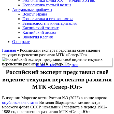
Геополитика конца XX — начала XXI вв.
Геополитика третьей волны
Актуальные проблемы
Вокруг Ирана
Геополитика и геоэкономика
Безопасность и милитаризация
Каспийский транзит
Каспийский диалог
Экология Каспия
О портале
Главная
»
Российский эксперт представил своё видение
текущих перспектив развития МТК «Север-Юг»
Комментарии экспертов
Российский эксперт представил своё
видение текущих перспектив развития
МТК «Север-Юг»
В издании Морские вести России №3 (2023) в конце апреля
опубликована статья
Виталия Збаращенко, замминистра
морского флота СССР, начальник Главфлота в период 1982-
1988 гг., посвященная развитию МТК «Север-Юг».