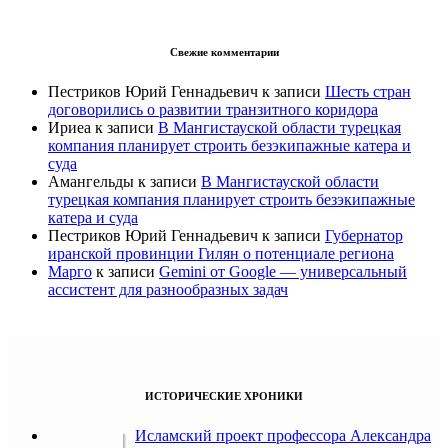
Свежие комментарии
Пестриков Юрий Геннадьевич
к записи
Шесть стран
договорились о развитии транзитного коридора
Ириеа
к записи
В Мангистауской области турецкая
компания планирует строить безэкипажные катера и
суда
Амангельды
к записи
В Мангистауской области
турецкая компания планирует строить безэкипажные
катера и суда
Пестриков Юрий Геннадьевич
к записи
Губернатор
иранской провинции Гилян о потенциале региона
Марго
к записи
Gemini от Google — универсальный
ассистент для разнообразных задач
ИСТОРИЧЕСКИЕ ХРОНИКИ
Исламский проект профессора Александра