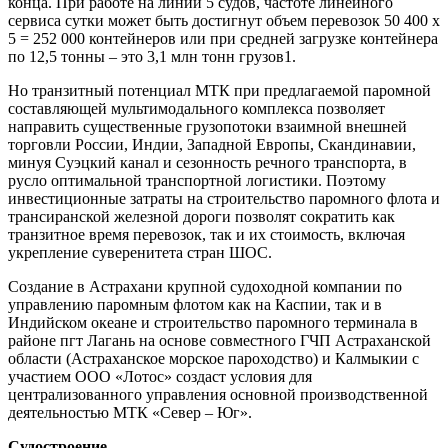
конца. При работе на линии 5 судов, частоте линейного
сервиса сутки может быть достигнут объем перевозок 50 400 х
5 = 252 000 контейнеров или при средней загрузке контейнера
по 12,5 тонны – это 3,1 млн тонн грузов1.
Но транзитный потенциал МТК при предлагаемой паромной
составляющей мультимодального комплекса позволяет
направить существенные грузопотоки взаимной внешней
торговли России, Индии, Западной Европы, Скандинавии,
минуя Суэцкий канал и сезонность речного транспорта, в
русло оптимальной транспортной логистики. Поэтому
инвестиционные затраты на строительство паромного флота и
трансиранской железной дороги позволят сократить как
транзитное время перевозок, так и их стоимость, включая
укрепление суверенитета стран ШОС.
Создание в Астрахани крупной судоходной компании по
управлению паромным флотом как на Каспии, так и в
Индийском океане и строительство паромного терминала в
районе пгт Лагань на основе совместного ГЧП Астраханской
области (Астраханское морское пароходство) и Калмыкии с
участием ООО «Лотос» создаст условия для
централизованного управления основной производственной
деятельностью МТК «Север – Юг».
Судостроение