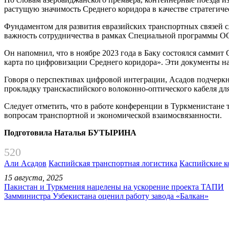
растущую значимость Среднего коридора в качестве стратегич
Фундаментом для развития евразийских транспортных связей 
важность сотрудничества в рамках Специальной программы О
Он напомнил, что в ноябре 2023 года в Баку состоялся самм
карта по цифровизации Среднего коридора». Эти документы н
Говоря о перспективах цифровой интеграции, Асадов подчеркн
прокладку транскаспийского волоконно-оптического кабеля дл
Следует отметить, что в работе конференции в Туркменистане 
вопросам транспортной и экономической взаимосвязанности.
Подготовила Наталья БУТЫРИНА
520
Али Асадов
Каспийская транспортная логистика
Каспийские к
15 августа, 2025
Пакистан и Туркмения нацелены на ускорение проекта ТАПИ
Замминистра Узбекистана оценил работу завода «Балкан»