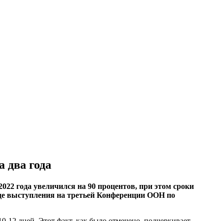
 два года
2 года увеличился на 90 процентов, при этом сроки
де выступления на третьей Конференции ООН по
10-12 дней. Этот факт, как было отмечено, подчеркивает