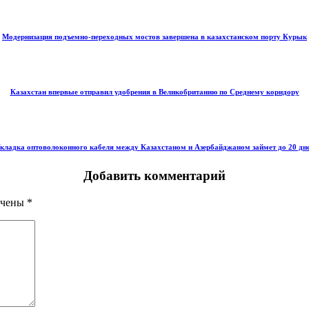
Модернизация подъемно-переходных мостов завершена в казахстанском порту Курык
Казахстан впервые отправил удобрения в Великобританию по Среднему коридору
кладка оптоволоконного кабеля между Казахстаном и Азербайджаном займет до 20 дн
Добавить комментарий
ечены
*