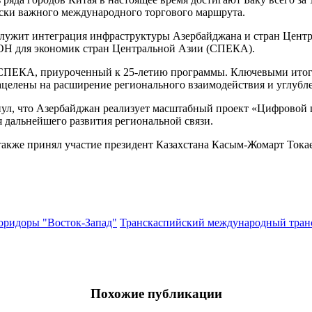
ески важного международного торгового маршрута.
служит интеграция инфраструктуры Азербайджана и стран Центр
ОН для экономик стран Центральной Азии (СПЕКА).
ит СПЕКА, приуроченный к 25-летию программы. Ключевыми итог
ацелены на расширение регионального взаимодействия и углубл
ул, что Азербайджан реализует масштабный проект «Цифровой ш
я дальнейшего развития региональной связи.
также принял участие президент Казахстана Касым-Жомарт Токае
оридоры "Восток-Запад"
Транскаспийский международный тра
Похожие публикации