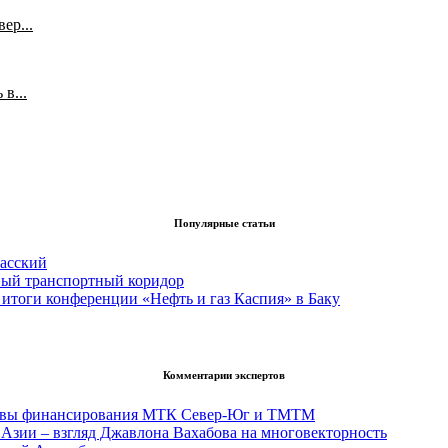
ер...
в...
Популярные статьи
асский
вый транспортный коридор
итоги конференции «Нефть и газ Каспия» в Баку
Комментарии экспертов
тивы финансирования МТК Север-Юг и ТМТМ
Азии – взгляд Джавлона Вахабова на многовекторность