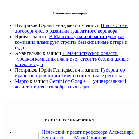
Свежие комментарии
Пестриков Юрий Геннадьевич
к записи
Шесть стран
договорились о развитии транзитного коридора
Ириеа
к записи
В Мангистауской области турецкая
компания планирует строить безэкипажные катера и
суда
Амангельды
к записи
В Мангистауской области
турецкая компания планирует строить безэкипажные
катера и суда
Пестриков Юрий Геннадьевич
к записи
Губернатор
иранской провинции Гилян о потенциале региона
Марго
к записи
Gemini от Google — универсальный
ассистент для разнообразных задач
ИСТОРИЧЕСКИЕ ХРОНИКИ
Исламский проект профессора Александра
Беннигсена — Марк Смирнов