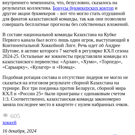
внутреннего чемпионата, что, безусловно, сказалось на
результатах коллектива.
Бонусы букмекерских контор
и
другие акции букмекеров – вот что могло стать отдушиной
для фанатов казахстанской команды, так как они позволяли
совершать бесплатные прогнозы без собственных вложений.
В составе национальной команды Казахстана на Кубке
Первого канала был всего лишь один игрок, выступающий в
Континентальной Хоккейной Лиге. Речь идет об Андрее
Шутове, в активе которого 7 матчей в регулярке КХЛ сезона
2024-25. Остальные же хоккеисты представляли команды из
казахстанского первенства: «Арлан», «Хумо», «Торпедо»,
«Сарыарку», «Кулагер» и «Номад».
Подобная ротация состава и отсутствие лидеров не могло не
сказаться на итоговом результате сборной Казахстана на
турнире. Все три поединка против Беларуси, сборной мира
КХЛ и «России 25» были проиграны с одинаковым счетом
1:3. Соответственно, казахстанская команда закономерно
заняла последнее место в квартете с нулем набранных очков.
605
хоккей
16 декабря, 2024