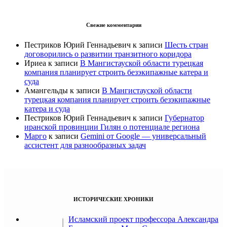
Свежие комментарии
Пестриков Юрий Геннадьевич
к записи
Шесть стран
договорились о развитии транзитного коридора
Ириеа
к записи
В Мангистауской области турецкая
компания планирует строить безэкипажные катера и
суда
Амангельды
к записи
В Мангистауской области
турецкая компания планирует строить безэкипажные
катера и суда
Пестриков Юрий Геннадьевич
к записи
Губернатор
иранской провинции Гилян о потенциале региона
Марго
к записи
Gemini от Google — универсальный
ассистент для разнообразных задач
ИСТОРИЧЕСКИЕ ХРОНИКИ
Исламский проект профессора Александра