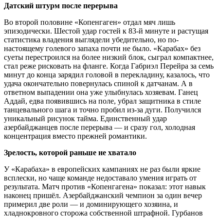
Датский штурм после перерыва
Во второй половине «Копенгаген» отдал мяч лишь
эпизодически. Шестой удар гостей к 83-й минуте и растущая
статистика владения выглядели убедительно, но по-
настоящему голевого запаха почти не было. «Карабах» без
суеты перестроился на более низкий блок, сыграл компактнее,
стал реже рисковать на фланге. Когда Габриэл Перейра за семь
минут до конца зарядил головой в перекладину, казалось, что
удача окончательно повернулась спиной к датчанам. А в
ответном выпадении она уже улыбнулась хозяевам. Ганец
Аддай, едва появившись на поле, убрал защитника в стиле
танцевального шага и точно пробил из-за дуги. Получился
уникальный рисунок тайма. Единственный удар
азербайджанцев после перерыва — и сразу гол, холодная
концентрация вместо прежней романтики.
Зрелость, которой раньше не хватало
У «Карабаха» в европейских кампаниях не раз были яркие
всплески, но чаще команде недоставало умения играть от
результата. Матч против «Копенгагена» показал: этот навык
наконец пришёл. Азербайджанский чемпион за один вечер
примерил две роли — и доминирующего хозяина, и
хладнокровного сторожа собственной штрафной. Гурбанов