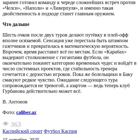
заранее готовил команду к череде сложнейших встреч против
«Челси», «Наполи» и «Ливерпуля», и именно такая
двойственность в подходе станет главным оружием.
Что дальше
Шесть очков после двух туров делают путёвку в плей-офф
вполне осязаемой. Сенсация уже перестала быть штампом
газетчиков и превратилась в математическую вероятность.
Впрочем, время расставит всё по местам. Если «Карабах»
выдержит столкновение с гигантами футбола, он
окончательно покинет категорию временных чудес и войдёт в
число системных проектов, где стабильность тренера
сочетается с дерзостью игроков. Пока же болельщики в Баку
смакуют редкое чувство. Ожидание следующего тура
сопровождается не тревогой, а азартом — ведь теперь клуб
Гурбанова действительно может всё.
В. Антонов
Фото:
caliber.az
363
Каспийский спорт
Футбол Каспия
15 октября, 2025