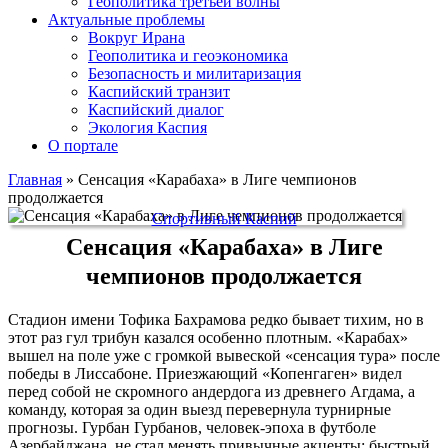
Геополитика третьей волны
Актуальные проблемы
Вокруг Ирана
Геополитика и геоэкономика
Безопасность и милитаризация
Каспийский транзит
Каспийский диалог
Экология Каспия
О портале
Главная
»
Сенсация «Карабаха» в Лиге чемпионов
продолжается
Спортивный Каспий
Сенсация «Карабаха» в Лиге
чемпионов продолжается
Стадион имени Тофика Бахрамова редко бывает тихим, но в
этот раз гул трибун казался особенно плотным. «Карабах»
вышел на поле уже с громкой вывеской «сенсация тура» после
победы в Лиссабоне. Приезжающий «Копенгаген» видел
перед собой не скромного андердога из древнего Агдама, а
команду, которая за один выезд перевернула турнирные
прогнозы. Гурбан Гурбанов, человек-эпоха в футболе
Азербайджана, не стал менять привычные акценты: быстрый