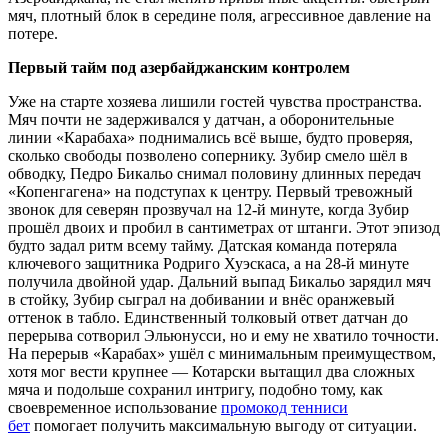
мяч, плотный блок в середине поля, агрессивное давление на
потере.
Первый тайм под азербайджанским контролем
Уже на старте хозяева лишили гостей чувства пространства.
Мяч почти не задерживался у датчан, а оборонительные
линии «Карабаха» поднимались всё выше, будто проверяя,
сколько свободы позволено сопернику. Зубир смело шёл в
обводку, Педро Бикальо снимал половину длинных передач
«Копенгагена» на подступах к центру. Первый тревожный
звонок для северян прозвучал на 12-й минуте, когда Зубир
прошёл двоих и пробил в сантиметрах от штанги. Этот эпизод
будто задал ритм всему тайму. Датская команда потеряла
ключевого защитника Родриго Хуэскаса, а на 28-й минуте
получила двойной удар. Дальний выпад Бикальо зарядил мяч
в стойку, Зубир сыграл на добивании и внёс оранжевый
оттенок в табло. Единственный толковый ответ датчан до
перерыва сотворил Эльюнусси, но и ему не хватило точности.
На перерыв «Карабах» ушёл с минимальным преимуществом,
хотя мог вести крупнее — Котарски вытащил два сложных
мяча и подольше сохранил интригу, подобно тому, как
своевременное использование
промокод тенниси
бет
помогает получить максимальную выгоду от ситуации.