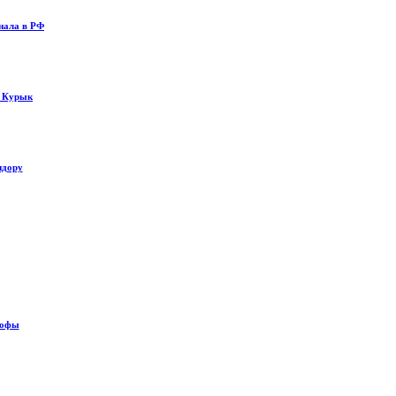
нала в РФ
у Курык
идору
рофы