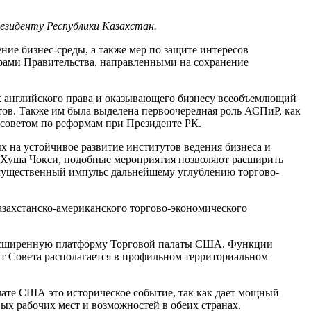
езиденту Республики Казахстан.
ние бизнес-среды, а также мер по защите интересов
рами Правительства, направленными на сохранение
х английского права и оказывающего бизнесу всеобъемлющий
в. Также им была выделена первоочередная роль АСПиР, как
 советом по реформам при Президенте РК.
 на устойчивое развитие институтов ведения бизнеса и
 Хуша Чокси, подобные мероприятия позволяют расширить
 существенный импульс дальнейшему углублению торгово-
азахстанско-американского торгово-экономического
з расширенную платформу Торговой палаты США. Функции
ат Совета располагается в профильном территориальном
лате США это историческое событие, так как дает мощный
ых рабочих мест и возможностей в обеих странах.