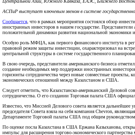
Центральной Азии, Южного Кавказа, ЕАЭС, Ближнего Востока
АСПиР выступает ключевым звеном в системе государственног
Сообщается
, что в рамках мероприятия состоялся обзор инвес
иностранных инвесторов в нашем государстве. Представители
положительной динамики развития национальной экономики и
Особую роль МФЦА, как первого финансового института в ре
правовой режим защиты инвестиции, охарактеризовал на вст
центральной структуры в системе государственного планирова
В свою очередь, представители американского бизнеса отмети
создание необходимых мер поддержки иностранных инвесторо
горизонты сотрудничества через новые совместные проекты, 
экономических отношений между Казахстаном и США.
Следует отметить, что Казахстанско-американский Деловой со
сотрудничества. О его создании Торговая палата США официаль
Известно, что Миссией Делового совета является дальнейшее
председателя Совета взяла на себя компания Chevron, являющ
Департаменте Торговой палаты США под общим руководством
По оценке посла Казахстана в США Ержана Казыханова, открыт
импульс для расширения торгово-экономического партнерства 