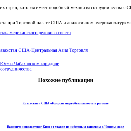
ских стран, которая имеет подобный механизм сотрудничества 
овета при Торговой палате США и аналогичном американо-туркм
ско-американского делового совета
захстан
США-Центральная Азия
Торговля
Юг» и Чабахарском коридоре
 сотрудничества
Похожие публикации
Казахстан и США обсудили энергобезопасность в регионе
Вашингтон предостерег Киев от ударов по нефтяным танкерам в Черном море