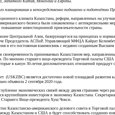
, Западного Китая, Монголии и Европы.
о планирования и непосредственно подчинено и подотчётно Пр
тиционного климата Казахстана, реформ, направленных на улучше
 американского бизнеса были ознакомлены с антикризисными ме
 повышение инвестиционной привлекательности страны.
гионе Центральной Азии, базирующегося на принципах и норма
рече Председатель АСПиР, Управляющий МФЦА Кайрат Келимбето
ния и его постоянная взаимосвязь с недавно созданным Высшим
ли своевременность принимаемых Казахстаном мер, направленных
в. По мнению старшего вице-президента Торговой палаты США
которые в канун 30-летия дипломатических отношений придадут
вет (USKZBC) является достаточно новой площадкой развития к
но объявила 2 сентября 2020 года.
 углубление экономических связей между двумя странами чере
аяся крупнейшим инвестором в экономику Казахстана. Секретари
 Старшего Вице-президента Хуш Чокси.
ие Казахстанско-американского делового совета в Торговой па
между Казахстаном и США и будет способствовать созданию нов