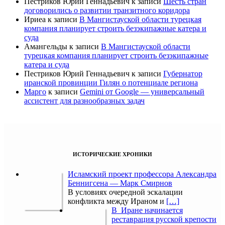
Пестриков Юрий Геннадьевич
к записи
Шесть стран
договорились о развитии транзитного коридора
Ириеа
к записи
В Мангистауской области турецкая
компания планирует строить безэкипажные катера и
суда
Амангельды
к записи
В Мангистауской области
турецкая компания планирует строить безэкипажные
катера и суда
Пестриков Юрий Геннадьевич
к записи
Губернатор
иранской провинции Гилян о потенциале региона
Марго
к записи
Gemini от Google — универсальный
ассистент для разнообразных задач
ИСТОРИЧЕСКИЕ ХРОНИКИ
Исламский проект профессора Александра
Беннигсена — Марк Смирнов
В условиях очередной эскалации
конфликта между Ираном и
[…]
В Иране начинается
реставрация русской крепости