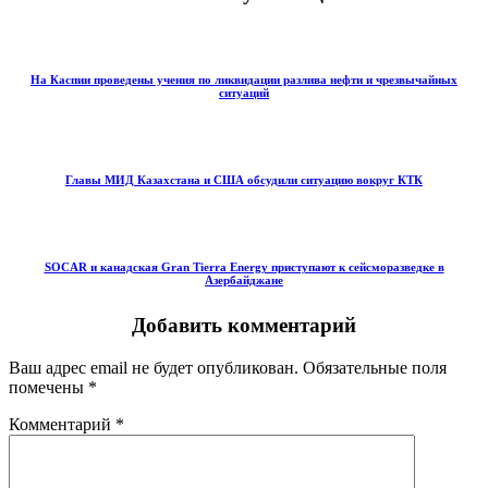
На Каспии проведены учения по ликвидации разлива нефти и чрезвычайных
ситуаций
Главы МИД Казахстана и США обсудили ситуацию вокруг КТК
SOCAR и канадская Gran Tierra Energy приступают к сейсморазведке в
Азербайджане
Добавить комментарий
Ваш адрес email не будет опубликован.
Обязательные поля
помечены
*
Комментарий
*