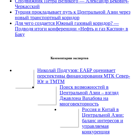
Сподвижник Петра Великого — Александр Бекович-
Черкасский
Турция прокладывает путь к Центральной Азии через
новый транспортный коридор
Для чего создается Южный газовый коридор? —
Подводя итоги конференции «Нефть и газ Каспия» в
Баку
Комментарии экспертов
Николай Подгузов: ЕАБР оценивает
перспективы финансирования МТК Север-
Юг и ТМТМ
Поиск возможностей в
Центральной Азии – взгляд
Джавлона Вахабова на
многовекторность
Россия и Китай в
Центральной Азии:
баланс интересов и
управляемая
конкуренция