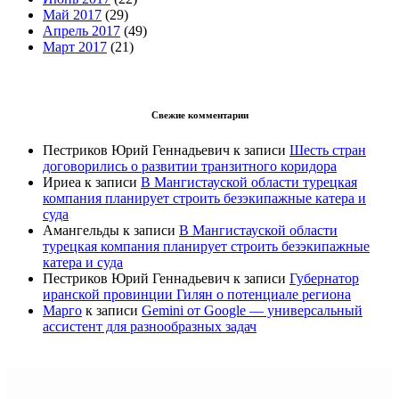
Май 2017
(29)
Апрель 2017
(49)
Март 2017
(21)
Свежие комментарии
Пестриков Юрий Геннадьевич
к записи
Шесть стран
договорились о развитии транзитного коридора
Ириеа
к записи
В Мангистауской области турецкая
компания планирует строить безэкипажные катера и
суда
Амангельды
к записи
В Мангистауской области
турецкая компания планирует строить безэкипажные
катера и суда
Пестриков Юрий Геннадьевич
к записи
Губернатор
иранской провинции Гилян о потенциале региона
Марго
к записи
Gemini от Google — универсальный
ассистент для разнообразных задач