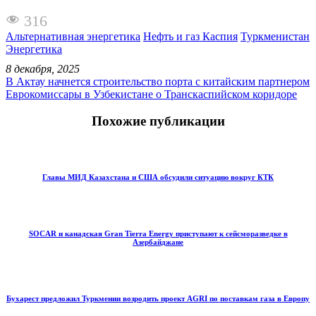
316
Альтернативная энергетика
Нефть и газ Каспия
Туркменистан
Энергетика
8 декабря, 2025
В Актау начнется строительство порта с китайским партнером
Еврокомиссары в Узбекистане о Транскаспийском коридоре
Похожие публикации
Главы МИД Казахстана и США обсудили ситуацию вокруг КТК
SOCAR и канадская Gran Tierra Energy приступают к сейсморазведке в
Азербайджане
Бухарест предложил Туркмении возродить проект AGRI по поставкам газа в Европу