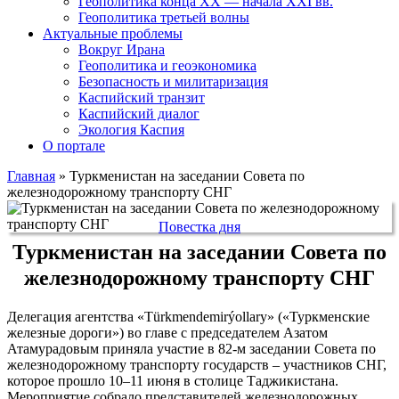
Геополитика конца XX — начала XXI вв.
Геополитика третьей волны
Актуальные проблемы
Вокруг Ирана
Геополитика и геоэкономика
Безопасность и милитаризация
Каспийский транзит
Каспийский диалог
Экология Каспия
О портале
Главная
»
Туркменистан на заседании Совета по
железнодорожному транспорту СНГ
Повестка дня
Туркменистан на заседании Совета по
железнодорожному транспорту СНГ
Делегация агентства «Türkmendemirýollary» («Туркменские
железные дороги») во главе с председателем Азатом
Атамурадовым приняла участие в 82-м заседании Совета по
железнодорожному транспорту государств – участников СНГ,
которое прошло 10–11 июня в столице Таджикистана.
Мероприятие собрало представителей железнодорожных