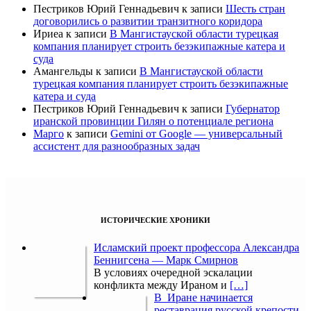
Пестриков Юрий Геннадьевич
к записи
Шесть стран
договорились о развитии транзитного коридора
Ириеа
к записи
В Мангистауской области турецкая
компания планирует строить безэкипажные катера и
суда
Амангельды
к записи
В Мангистауской области
турецкая компания планирует строить безэкипажные
катера и суда
Пестриков Юрий Геннадьевич
к записи
Губернатор
иранской провинции Гилян о потенциале региона
Марго
к записи
Gemini от Google — универсальный
ассистент для разнообразных задач
ИСТОРИЧЕСКИЕ ХРОНИКИ
Исламский проект профессора Александра
Беннигсена — Марк Смирнов
В условиях очередной эскалации
конфликта между Ираном и
[…]
В Иране начинается
реставрация русской крепости