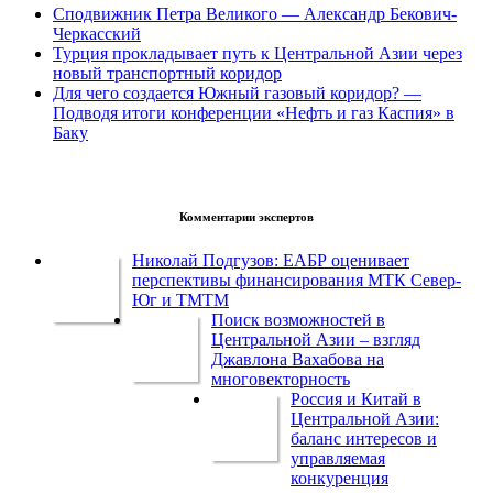
Сподвижник Петра Великого — Александр Бекович-
Черкасский
Турция прокладывает путь к Центральной Азии через
новый транспортный коридор
Для чего создается Южный газовый коридор? —
Подводя итоги конференции «Нефть и газ Каспия» в
Баку
Комментарии экспертов
Николай Подгузов: ЕАБР оценивает
перспективы финансирования МТК Север-
Юг и ТМТМ
Поиск возможностей в
Центральной Азии – взгляд
Джавлона Вахабова на
многовекторность
Россия и Китай в
Центральной Азии:
баланс интересов и
управляемая
конкуренция