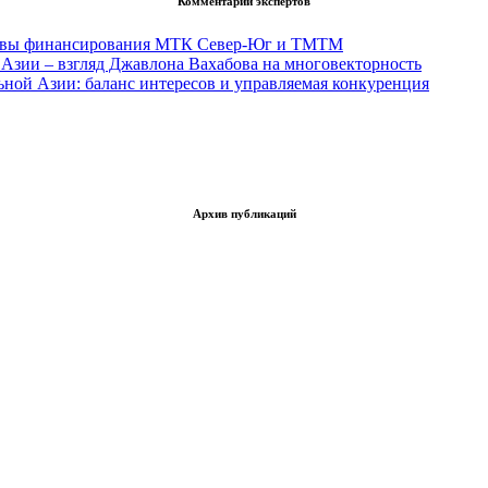
Комментарии экспертов
тивы финансирования МТК Север-Юг и ТМТМ
Азии – взгляд Джавлона Вахабова на многовекторность
ьной Азии: баланс интересов и управляемая конкуренция
Архив публикаций