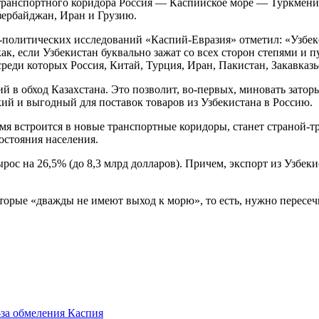
транспортного коридора Россия — Каспийское море — Туркмени
зербайджан, Иран и Грузию.
политических исследований «Каспий-Евразия» отметил: «Узбекс
ак, если Узбекистан буквально зажат со всех сторон степями и
реди которых Россия, Китай, Турция, Иран, Пакистан, Закавказ
й в обход Казахстана. Это позволит, во-первых, миновать заторы
ий и выгодный для поставок товаров из Узбекистана в Россию.
емя встроится в новые транспортные коридоры, станет страной-т
остояния населения.
рос на 26,5% (до 8,3 млрд долларов). Причем, экспорт из Узбек
которые «дважды не имеют выход к морю», то есть, нужно пересе
-за обмеления Каспия