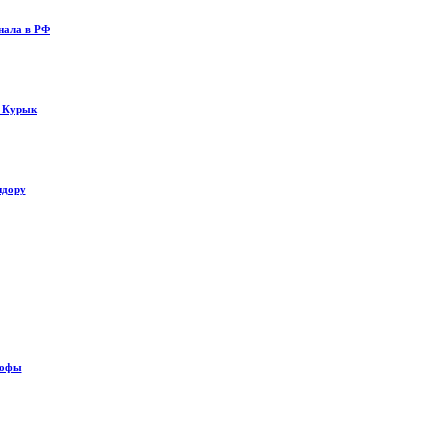
нала в РФ
у Курык
идору
рофы