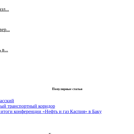
л...
ер...
в...
Популярные статьи
асский
вый транспортный коридор
итоги конференции «Нефть и газ Каспия» в Баку