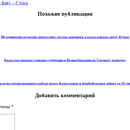
 Баку – Супса
Похожие публикации
Модернизация подъемно-переходных мостов завершена в казахстанском порту Курык
Казахстан впервые отправил удобрения в Великобританию по Среднему коридору
кладка оптоволоконного кабеля между Казахстаном и Азербайджаном займет до 20 дн
Добавить комментарий
ечены
*