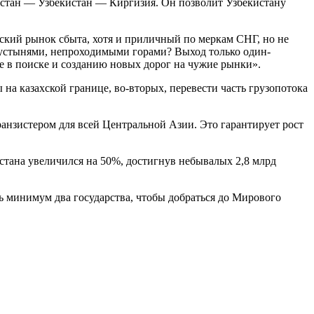
стан — Узбекистан — Киргизия. Он позволит Узбекистану
кий рынок сбыта, хотя и приличный по меркам СНГ, но не
 пустынями, непроходимыми горами? Выход только один-
ье в поиске и созданию новых дорог на чужие рынки».
 на казахской границе, во-вторых, перевести часть грузопотока
ранзистером для всей Центральной Азии. Это гарантирует рост
истана увеличился на 50%, достигнув небывалых 2,8 млрд
чь минимум два государства, чтобы добраться до Мирового