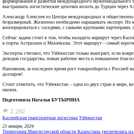
формирования и развития международного мультимодального 
выстраивать логистические цепочки вплоть до Турции через А
Александр Алексеев из Центра международных и общественно-
безразмерный. Жизненно необходимо наращивать экспорт. Но к
кооперироваться с соседями, с самыми крупными партнерами, с
Сейчас задача стоит в том, чтобы наладить маршрут через Каспи
в порты Астрахани и Махачкалы. Этот маршрут – самый коротк
Эксперты считают, что Узбекистан только выиграет, если вовр
доходов государства, новые рабочие места и повышение благос
Напомним, за последнее время рост товарооборота с Россией вы
долларов!
Стоит отметить, что Узбекистан – одна из двух стран в мире, 
океана.
Подготовила Наталья БУТЫРИНА
2 282
Каспийская транспортная логистика
Узбекистан
21 января, 2024
Территория Мангистауской области Казахстана увеличилась из