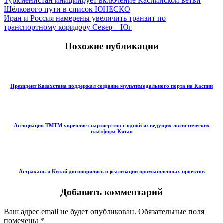
Туркменистан инициирует включение Каспийской ветви
Шёлкового пути в список ЮНЕСКО
Иран и Россия намерены увеличить транзит по
транспортному коридору Север – Юг
Похожие публикации
Президент Казахстана поддержал создание мультимодального порта на Каспии
Ассоциация ТМТМ укрепляет партнерство с одной из ведущих логистических
платформ Китая
Астрахань и Китай договорились о реализации промышленных проектов
Добавить комментарий
Ваш адрес email не будет опубликован.
Обязательные поля
помечены
*