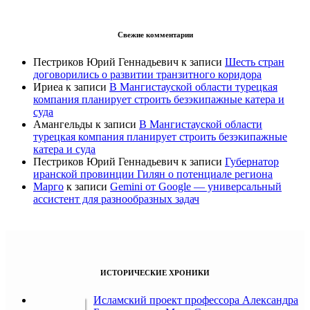
Свежие комментарии
Пестриков Юрий Геннадьевич
к записи
Шесть стран
договорились о развитии транзитного коридора
Ириеа
к записи
В Мангистауской области турецкая
компания планирует строить безэкипажные катера и
суда
Амангельды
к записи
В Мангистауской области
турецкая компания планирует строить безэкипажные
катера и суда
Пестриков Юрий Геннадьевич
к записи
Губернатор
иранской провинции Гилян о потенциале региона
Марго
к записи
Gemini от Google — универсальный
ассистент для разнообразных задач
ИСТОРИЧЕСКИЕ ХРОНИКИ
Исламский проект профессора Александра