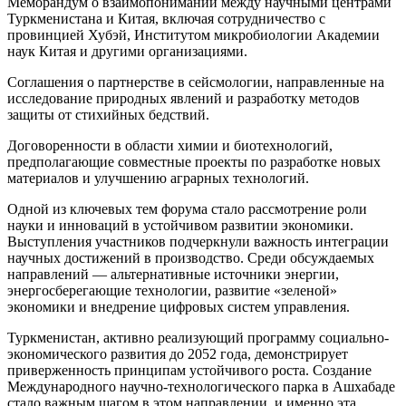
Меморандум о взаимопонимании между научными центрами
Туркменистана и Китая, включая сотрудничество с
провинцией Хубэй, Институтом микробиологии Академии
наук Китая и другими организациями.
Соглашения о партнерстве в сейсмологии, направленные на
исследование природных явлений и разработку методов
защиты от стихийных бедствий.
Договоренности в области химии и биотехнологий,
предполагающие совместные проекты по разработке новых
материалов и улучшению аграрных технологий.
Одной из ключевых тем форума стало рассмотрение роли
науки и инноваций в устойчивом развитии экономики.
Выступления участников подчеркнули важность интеграции
научных достижений в производство. Среди обсуждаемых
направлений — альтернативные источники энергии,
энергосберегающие технологии, развитие «зеленой»
экономики и внедрение цифровых систем управления.
Туркменистан, активно реализующий программу социально-
экономического развития до 2052 года, демонстрирует
приверженность принципам устойчивого роста. Создание
Международного научно-технологического парка в Ашхабаде
стало важным шагом в этом направлении, и именно эта