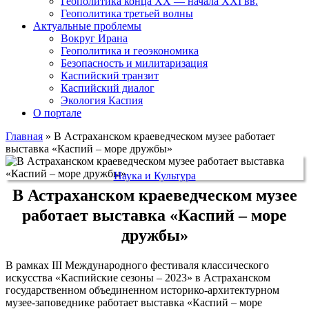
Геополитика конца XX — начала XXI вв.
Геополитика третьей волны
Актуальные проблемы
Вокруг Ирана
Геополитика и геоэкономика
Безопасность и милитаризация
Каспийский транзит
Каспийский диалог
Экология Каспия
О портале
Главная
»
В Астраханском краеведческом музее работает
выставка «Каспий – море дружбы»
Наука и Культура
В Астраханском краеведческом музее
работает выставка «Каспий – море
дружбы»
В рамках III Международного фестиваля классического
искусства «Каспийские сезоны – 2023» в Астраханском
государственном объединенном историко-архитектурном
музее-заповеднике работает выставка «Каспий – море