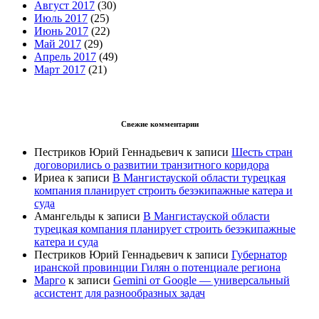
Август 2017
(30)
Июль 2017
(25)
Июнь 2017
(22)
Май 2017
(29)
Апрель 2017
(49)
Март 2017
(21)
Свежие комментарии
Пестриков Юрий Геннадьевич
к записи
Шесть стран
договорились о развитии транзитного коридора
Ириеа
к записи
В Мангистауской области турецкая
компания планирует строить безэкипажные катера и
суда
Амангельды
к записи
В Мангистауской области
турецкая компания планирует строить безэкипажные
катера и суда
Пестриков Юрий Геннадьевич
к записи
Губернатор
иранской провинции Гилян о потенциале региона
Марго
к записи
Gemini от Google — универсальный
ассистент для разнообразных задач