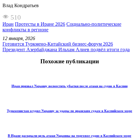
Влад Кондратьев
510
Иран
Протесты в Иране 2026
Социально-политические
конфликты в регионе
12 января, 2026
Готовится Туркмено-Китайский бизнес-форум 2026
Президент Азербайджана Ильхам Алиев подвёл итоги года
Похожие публикации
Иран призвал Украину возместить убытки после атаки на судно в Каспии
Туркменистан осудил Украину за удары по иранским судам в Каспийском море
В Иране раскрыли цель атаки Украины на торговое судно в Каспийском море