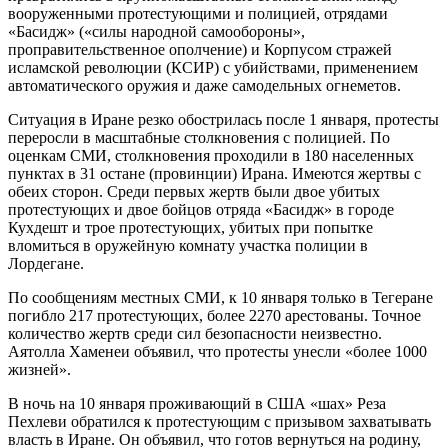
вооруженными протестующими и полицией, отрядами
«Басидж» («силы народной самообороны»,
проправительственное ополчение) и Корпусом стражей
исламской революции (КСИР) с убийствами, применением
автоматического оружия и даже самодельных огнеметов.
Ситуация в Иране резко обострилась после 1 января, протесты
переросли в масштабные столкновения с полицией. По
оценкам СМИ, столкновения проходили в 180 населенных
пунктах в 31 остане (провинции) Ирана. Имеются жертвы с
обеих сторон. Среди первых жертв были двое убитых
протестующих и двое бойцов отряда «Басидж» в городе
Кухдешт и трое протестующих, убитых при попытке
вломиться в оружейную комнату участка полиции в
Лордегане.
По сообщениям местных СМИ, к 10 января только в Тегеране
погибло 217 протестующих, более 2270 арестованы. Точное
количество жертв среди сил безопасности неизвестно.
Аятолла Хаменеи объявил, что протесты унесли «более 1000
жизней».
В ночь на 10 января проживающий в США «шах» Реза
Пехлеви обратился к протестующим с призывом захватывать
власть в Иране. Он объявил, что готов вернуться на родину,