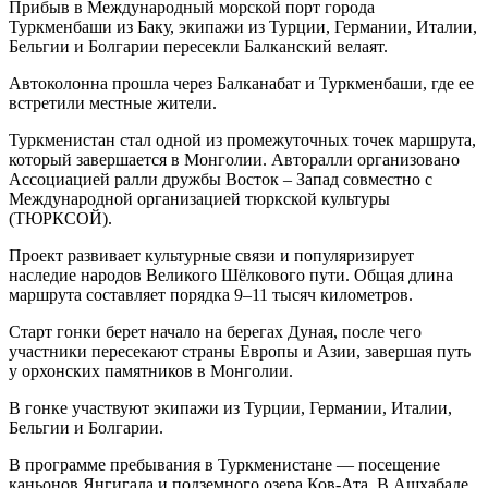
Прибыв в Международный морской порт города
Туркменбаши из Баку, экипажи из Турции, Германии, Италии,
Бельгии и Болгарии пересекли Балканский велаят.
Автоколонна прошла через Балканабат и Туркменбаши, где ее
встретили местные жители.
Туркменистан стал одной из промежуточных точек маршрута,
который завершается в Монголии. Авторалли организовано
Ассоциацией ралли дружбы Восток – Запад совместно с
Международной организацией тюркской культуры
(ТЮРКСОЙ).
Проект развивает культурные связи и популяризирует
наследие народов Великого Шёлкового пути. Общая длина
маршрута составляет порядка 9–11 тысяч километров.
Старт гонки берет начало на берегах Дуная, после чего
участники пересекают страны Европы и Азии, завершая путь
у орхонских памятников в Монголии.
В гонке участвуют экипажи из Турции, Германии, Италии,
Бельгии и Болгарии.
В программе пребывания в Туркменистане — посещение
каньонов Янгигала и подземного озера Ков-Ата. В Ашхабаде