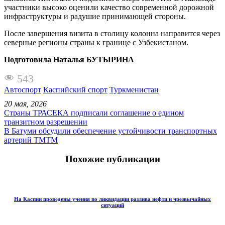
участники высоко оценили качество современной дорожной
инфраструктуры и радушие принимающей стороны.
После завершения визита в столицу колонна направится через
северные регионы страны к границе с Узбекистаном.
Подготовила Наталья БУТЫРИНА
543
Автоспорт
Каспийский спорт
Туркменистан
20 мая, 2026
Страны ТРАСЕКА подписали соглашение о едином
транзитном разрешении
В Батуми обсудили обеспечение устойчивости транспортных
артерий ТМТМ
Похожие публикации
На Каспии проведены учения по ликвидации разлива нефти и чрезвычайных
ситуаций