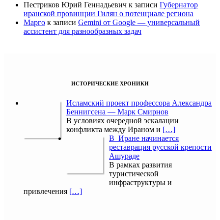
Пестриков Юрий Геннадьевич
к записи
Губернатор
иранской провинции Гилян о потенциале региона
Марго
к записи
Gemini от Google — универсальный
ассистент для разнообразных задач
ИСТОРИЧЕСКИЕ ХРОНИКИ
Исламский проект профессора Александра
Беннигсена — Марк Смирнов
В условиях очередной эскалации
конфликта между Ираном и
[…]
В Иране начинается
реставрация русской крепости
Ашураде
В рамках развития
туристической
инфраструктуры и
привлечения
[…]