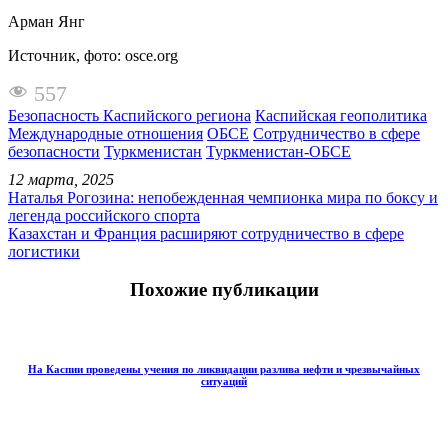
Арман Янг
Источник, фото: osce.org
557
Безопасность Каспийского региона
Каспийская геополитика
Международные отношения
ОБСЕ
Сотрудничество в сфере
безопасности
Туркменистан
Туркменистан-ОБСЕ
12 марта, 2025
Наталья Рогозина: непобежденная чемпионка мира по боксу и
легенда российского спорта
Казахстан и Франция расширяют сотрудничество в сфере
логистики
Похожие публикации
На Каспии проведены учения по ликвидации разлива нефти и чрезвычайных
ситуаций