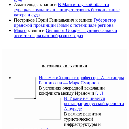
Амангельды
к записи
В Мангистауской области
турецкая компания планирует строить безэкипажные
катера и суда
Пестриков Юрий Геннадьевич
к записи
Губернатор
иранской провинции Гилян о потенциале региона
Марго
к записи
Gemini от Google — универсальный
ассистент для разнообразных задач
ИСТОРИЧЕСКИЕ ХРОНИКИ
Исламский проект профессора Александра
Беннигсена — Марк Смирнов
В условиях очередной эскалации
конфликта между Ираном и
[…]
В Иране начинается
реставрация русской крепости
Ашураде
В рамках развития
туристической
инфраструктуры и