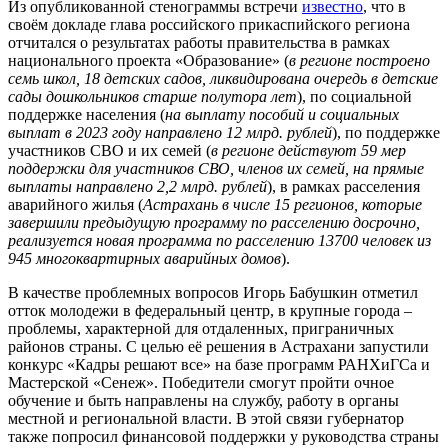
Из опубликованной стенограммы встречи
известно
, что в
своём докладе глава российского прикаспийского региона
отчитался о результатах работы правительства в рамках
национального проекта «Образование» (
в регионе
построено
семь школ, 18 детских садов, ликвидирована очередь в детские
сады дошкольников старше полутора лет
), по социальной
поддержке населения (
на выплату пособий и социальных
выплат в 2023 году направлено 12 млрд. рублей
), по поддержке
участников СВО и их семей (
в регионе действуют 59 мер
поддержки для участников СВО, членов их семей, на прямые
выплаты направлено 2,2 млрд. рублей
), в рамках расселения
аварийного жилья (
Астрахань в числе 15 регионов, которые
завершили предыдущую программу по расселению досрочно,
реализуется новая программа по расселению 13700 человек из
945 многоквартирных аварийных домов
).
В качестве проблемных вопросов Игорь Бабушкин отметил
отток молодежи в федеральный центр, в крупные города –
проблемы, характерной для отдаленных, приграничных
районов страны. С целью её решения в Астрахани запустили
конкурс «Кадры решают все» на базе программ РАНХиГСа и
Мастерской «Сенеж». Победители смогут пройти очное
обучение и быть направлены на службу, работу в органы
местной и региональной власти. В этой связи губернатор
также попросил финансовой поддержки у руководства страны