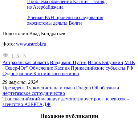
Проблема обмеления Каспия – взгляд
из Азербайджана
Ученые РАН провели исследования
экосистемы дельты Волги
Подготовил Влад Кондратьев
Фото:
www.astrobl.ru
1 313
Астраханская область
Владимир Путин
Игорь Бабушкин
МТК
"Север-Юг"
Обмеление Каспия
Прикаспийские субъекты РФ
Судостроение Каспийского региона
29 августа, 2024
Президент Туркменистана и глава Dragon Oil обсудили
нефтегазовое сотрудничество
Транскаспийский маршрут демонстрирует рост перевозок –
агентство АЗЕРТАДЖ
Похожие публикации