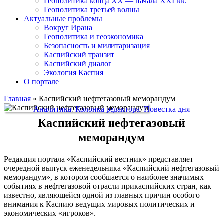
Геополитика конца XX — начала XXI вв.
Геополитика третьей волны
Актуальные проблемы
Вокруг Ирана
Геополитика и геоэкономика
Безопасность и милитаризация
Каспийский транзит
Каспийский диалог
Экология Каспия
О портале
Главная
»
Каспийский нефтегазовый меморандум
Аналитика
,
Колонка редактора
,
Повестка дня
Каспийский нефтегазовый
меморандум
Редакция портала «Каспийский вестник» представляет
очередной выпуск еженедельника «Каспийский нефтегазовый
меморандум», в котором сообщается о наиболее значимых
событиях в нефтегазовой отрасли прикаспийских стран, как
известно, являющейся одной из главных причин особого
внимания к Каспию ведущих мировых политических и
экономических «игроков».