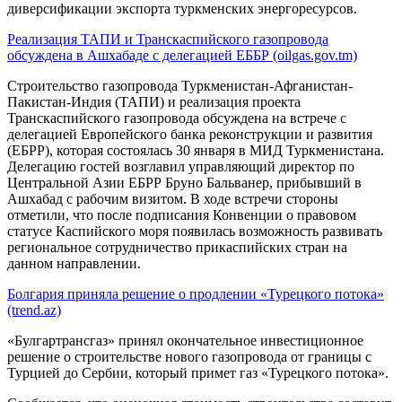
диверсификации экспорта туркменских энергоресурсов.
Реализация ТАПИ и Транскаспийского газопровода
обсуждена в Ашхабаде с делегацией ЕББР (oilgas.gov.tm)
Строительство газопровода Туркменистан-Афганистан-
Пакистан-Индия (ТАПИ) и реализация проекта
Транскаспийского газопровода обсуждена на встрече с
делегацией Европейского банка реконструкции и развития
(ЕБРР), которая состоялась 30 января в МИД Туркменистана.
Делегацию гостей возглавил управляющий директор по
Центральной Азии ЕБРР Бруно Бальванер, прибывший в
Ашхабад с рабочим визитом. В ходе встречи стороны
отметили, что после подписания Конвенции о правовом
статусе Каспийского моря появилась возможность развивать
региональное сотрудничество прикаспийских стран на
данном направлении.
Болгария приняла решение о продлении «Турецкого потока»
(trend.az)
«Булгартрансгаз» принял окончательное инвестиционное
решение о строительстве нового газопровода от границы с
Турцией до Сербии, который примет газ «Турецкого потока».