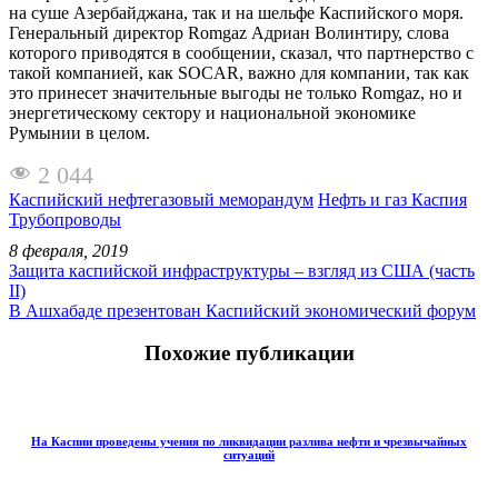
на суше Азербайджана, так и на шельфе Каспийского моря.
Генеральный директор Romgaz Адриан Волинтиру, слова
которого приводятся в сообщении, сказал, что партнерство с
такой компанией, как SOCAR, важно для компании, так как
это принесет значительные выгоды не только Romgaz, но и
энергетическому сектору и национальной экономике
Румынии в целом.
2 044
Каспийский нефтегазовый меморандум
Нефть и газ Каспия
Трубопроводы
8 февраля, 2019
Защита каспийской инфраструктуры – взгляд из США (часть
II)
В Ашхабаде презентован Каспийский экономический форум
Похожие публикации
На Каспии проведены учения по ликвидации разлива нефти и чрезвычайных
ситуаций