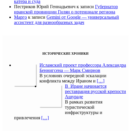
катера и суда
Пестриков Юрий Геннадьевич
к записи
Губернатор
иранской провинции Гилян о потенциале региона
Марго
к записи
Gemini от Google — универсальный
ассистент для разнообразных задач
ИСТОРИЧЕСКИЕ ХРОНИКИ
Исламский проект профессора Александра
Беннигсена — Марк Смирнов
В условиях очередной эскалации
конфликта между Ираном и
[…]
В Иране начинается
реставрация русской крепости
Ашураде
В рамках развития
туристической
инфраструктуры и
привлечения
[…]