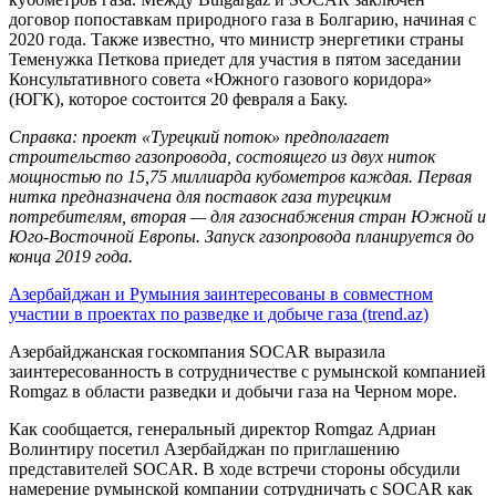
договор попоставкам природного газа в Болгарию, начиная с
2020 года. Также известно, что министр энергетики страны
Теменужка Петкова приедет для участия в пятом заседании
Консультативного совета «Южного газового коридора»
(ЮГК), которое состоится 20 февраля а Баку.
Справка: проект «Турецкий поток» предполагает
строительство газопровода, состоящего из двух ниток
мощностью по 15,75 миллиарда кубометров каждая. Первая
нитка предназначена для поставок газа турецким
потребителям, вторая — для газоснабжения стран Южной и
Юго-Восточной Европы. Запуск газопровода планируется до
конца 2019 года.
Азербайджан и Румыния заинтересованы в совместном
участии в проектах по разведке и добыче газа (trend.az)
Азербайджанская госкомпания SOCAR выразила
заинтересованность в сотрудничестве с румынской компанией
Romgaz в области разведки и добычи газа на Черном море.
Как сообщается, генеральный директор Romgaz Адриан
Волинтиру посетил Азербайджан по приглашению
представителей SOCAR. В ходе встречи стороны обсудили
намерение румынской компании сотрудничать с SOCAR как