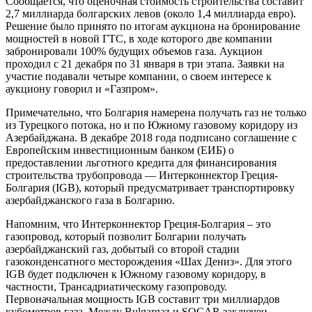
Сообщается, что оценочная стоимость строительства составит
2,7 миллиарда болгарских левов (около 1,4 миллиарда евро).
Решение было принято по итогам аукциона на бронирование
мощностей в новой ГТС, в ходе которого две компании
забронировали 100% будущих объемов газа. Аукцион
проходил с 21 декабря по 31 января в три этапа. Заявки на
участие подавали четыре компании, о своем интересе к
аукциону говорил и «Газпром».
Примечательно, что Болгария намерена получать газ не только
из Турецкого потока, но и по Южному газовому коридору из
Азербайджана. В декабре 2018 года подписано соглашение с
Европейским инвестиционным банком (ЕИБ) о
предоставлении льготного кредита для финансирования
строительства трубопровода — Интерконнектор Греция-
Болгария (IGB), который предусматривает транспортировку
азербайджанского газа в Болгарию.
Напомним, что Интерконнектор Греция-Болгария – это
газопровод, который позволит Болгарии получать
азербайджанский газ, добытый со второй стадии
газоконденсатного месторождения «Шах Дениз». Для этого
IGB будет подключен к Южному газовому коридору, в
частности, Трансадриатическому газопроводу.
Первоначальная мощность IGB составит три миллиардов
кубометров газа. Между Bulgargaz и SOCAR заключен