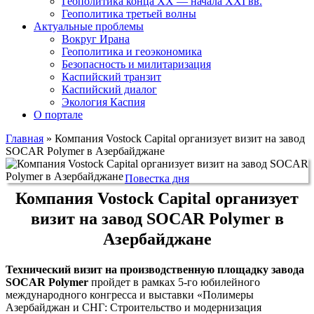
Геополитика конца XX — начала XXI вв.
Геополитика третьей волны
Актуальные проблемы
Вокруг Ирана
Геополитика и геоэкономика
Безопасность и милитаризация
Каспийский транзит
Каспийский диалог
Экология Каспия
О портале
Главная
»
Компания Vostock Capital организует визит на завод
SOCAR Polymer в Азербайджане
Повестка дня
Компания Vostock Capital организует
визит на завод SOCAR Polymer в
Азербайджане
Технический визит на производственную площадку завода
SOCAR
Polymer
пройдет в рамках 5-го юбилейного
международного конгресса и выставки «Полимеры
Азербайджан и СНГ: Строительство и модернизация