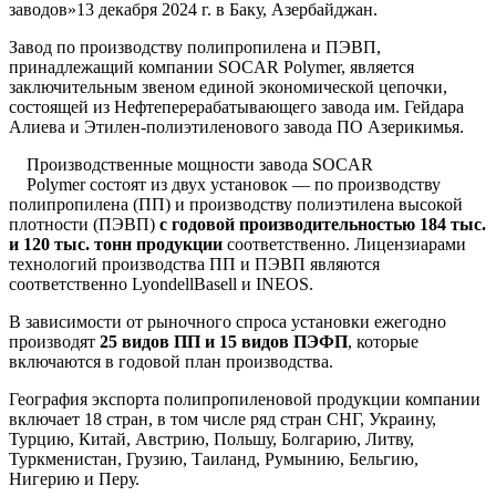
заводов»13 декабря 2024 г. в Баку, Азербайджан.
Завод по производству полипропилена и ПЭВП,
принадлежащий компании SOCAR Polymer, является
заключительным звеном единой экономической цепочки,
состоящей из Нефтеперерабатывающего завода им. Гейдара
Алиева и Этилен-полиэтиленового завода ПО Азерикимья.
Производственные мощности завода SOCAR
Polymer состоят из двух установок — по производству
полипропилена (ПП) и производству полиэтилена высокой
плотности (ПЭВП)
с годовой производительностью 184 тыс.
и 120 тыс. тонн продукции
соответственно. Лицензиарами
технологий производства ПП и ПЭВП являются
соответственно LyondellBasell и INEOS.
В зависимости от рыночного спроса установки ежегодно
производят
25 видов ПП и 15 видов ПЭФП
, которые
включаются в годовой план производства.
География экспорта полипропиленовой продукции компании
включает 18 стран, в том числе ряд стран СНГ, Украину,
Турцию, Китай, Австрию, Польшу, Болгарию, Литву,
Туркменистан, Грузию, Таиланд, Румынию, Бельгию,
Нигерию и Перу.