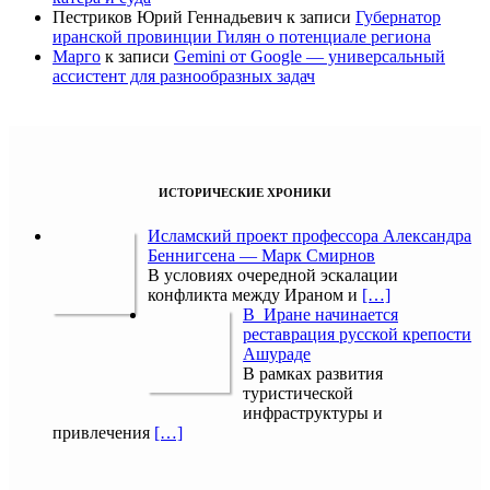
Пестриков Юрий Геннадьевич
к записи
Губернатор
иранской провинции Гилян о потенциале региона
Марго
к записи
Gemini от Google — универсальный
ассистент для разнообразных задач
ИСТОРИЧЕСКИЕ ХРОНИКИ
Исламский проект профессора Александра
Беннигсена — Марк Смирнов
В условиях очередной эскалации
конфликта между Ираном и
[…]
В Иране начинается
реставрация русской крепости
Ашураде
В рамках развития
туристической
инфраструктуры и
привлечения
[…]