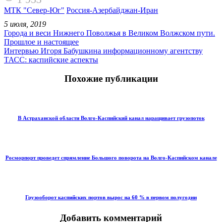
МТК "Север-Юг"
Россия-Азербайджан-Иран
5 июля, 2019
Города и веси Нижнего Поволжья в Великом Волжском пути.
Прошлое и настоящее
Интервью Игоря Бабушкина информационному агентству
ТАСС: каспийские аспекты
Похожие публикации
В Астраханской области Волго-Каспийский канал наращивает грузопоток
Росморпорт проведет спрямление Большого поворота на Волго-Каспийском канале
Грузооборот каспийских портов вырос на 60 % в первом полугодии
Добавить комментарий