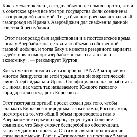
Как замечает эксперт, сегодня обычно не помнят про то, что и
в советское время все эти три государства были соединены
газопроводной системой. Тогда был построен магистральный
газопровод из Ирана в Азербайджан для снабжения данной
советской республики.
«Этот газопровод был задействован и в постсоветское время,
когда у Азербайджана не хватало объемов собственной
газовой добычи, и тогда Баку в качестве резервного варианта
задействовал импорт азербайджанского газа в свою
экономику», — резюмирует Куртов.
Здесь нужно вспомнить и газопровод TANAP, который во
многом базируется на этой традиционной энергетической
связи Азербайджана и Ирана. Он официально начал работать
с 1 июля, как часть так называемого Южного газового
коридора для государств Евросоюза.
Этот газотранспортный проект создан для того, чтобы
снабжать Евросоюз природным газом в обход России, хотя,
несмотря на то, что общий объем производства газа в
Азербайджане серьезно вырос, существуют большие
сомнения, что Баку сможет бесперебойно обеспечивать
загрузку данного проекта. С этим и связано подписанное
соглашение между Баку и «Газпромом» на поставку 5 млрд