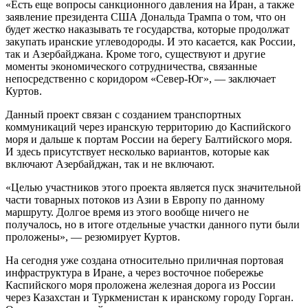
«Есть еще вопросы санкционного давления на Иран, а также
заявление президента США Дональда Трампа о том, что он
будет жестко наказывать те государства, которые продолжат
закупать иранские углеводороды. И это касается, как России,
так и Азербайджана. Кроме того, существуют и другие
моменты экономического сотрудничества, связанные
непосредственно с коридором «Север-Юг», — заключает
Куртов.
Данный проект связан с созданием транспортных
коммуникаций через иранскую территорию до Каспийского
моря и дальше к портам России на берегу Балтийского моря.
И здесь присутствует несколько вариантов, которые как
включают Азербайджан, так и не включают.
«Целью участников этого проекта является пуск значительной
части товарных потоков из Азии в Европу по данному
маршруту. Долгое время из этого вообще ничего не
получалось, но в итоге отдельные участки данного пути были
проложены», — резюмирует Куртов.
На сегодня уже создана относительно приличная портовая
инфраструктура в Иране, а через восточное побережье
Каспийского моря проложена железная дорога из России
через Казахстан и Туркменистан к иранскому городу Горган.