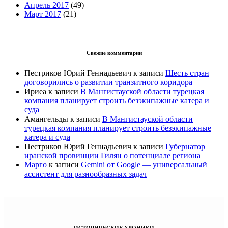
Апрель 2017
(49)
Март 2017
(21)
Свежие комментарии
Пестриков Юрий Геннадьевич
к записи
Шесть стран
договорились о развитии транзитного коридора
Ириеа
к записи
В Мангистауской области турецкая
компания планирует строить безэкипажные катера и
суда
Амангельды
к записи
В Мангистауской области
турецкая компания планирует строить безэкипажные
катера и суда
Пестриков Юрий Геннадьевич
к записи
Губернатор
иранской провинции Гилян о потенциале региона
Марго
к записи
Gemini от Google — универсальный
ассистент для разнообразных задач