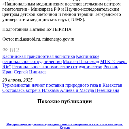
«Национальным медицинским исследовательским центром
гематологии» Минздрава РФ и Научно-исследовательским
центром детской клеточной и генной терапии Тегеранского
университета медицинских наук (TUMS).
Подготовила Наталья БУТЫРИНА
Фото: mid.astrobl.ru, minenergo.gov.ru
812
Каспийская транспортная логистика
Каспийское
региональное сотрудничество
Мохсен Пакнежад
МТК "Север-
Юг"
Региональное экономическое сотрудничество
Россия-
Иран
Сергей Цивилев
29 апреля, 2025
Туркменистан начнет поставки природного газа в Казахстан
Состоялась встреча Ильхама Алиева и Масуда Пезешкиана
Похожие публикации
Модернизация подъемно-переходных мостов завершена в казахстанском порту
Курык