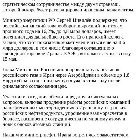
стратегическом сотрудничестве между двумя странами,
который вскоре будет ратифицирован иранским парламентом.
Министр энергетики РФ Сергей Цивилёв подчеркнул, что
российско-иранский товарооборот, выросший по итогам
прошлого года на 16,2%, до 4,8 млрд долларов, имеет
потенциал для дальнейшего роста. Его иранский коллега
заявил, что этот показатель может увеличиться еще на 4-6
млрд долларов, в том числе благодаря соглашению о
свободной торговле Ирана с ЕАЭС, который вступит в силу
15 мая.
Глава Минэнерго России анонсировал запуск поставок
российского газа в Иран через Азербайджан в объеме до 1,8
млрд куб. м в год – они начнутся уже в этом году после
финального согласования цен.
Участники заседания обсудили ряд других актуальных
вопросов, включая продление работы российских компаний
на нефтегазовых месторождениях в Иране и пути транзита
российских нефтепродуктов, упрощение взаиморасчетов в
бизнесе, расширение сотрудничества по мирному атому и
новых блоков атомных станций.
Накануне министр нефти Ирана встретился с заместителем