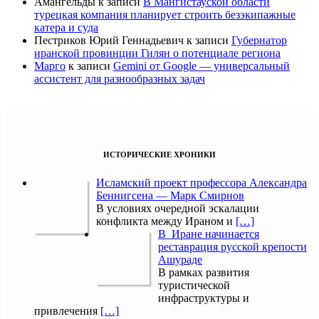
Амангельды
к записи
В Мангистауской области
турецкая компания планирует строить безэкипажные
катера и суда
Пестриков Юрий Геннадьевич
к записи
Губернатор
иранской провинции Гилян о потенциале региона
Марго
к записи
Gemini от Google — универсальный
ассистент для разнообразных задач
ИСТОРИЧЕСКИЕ ХРОНИКИ
Исламский проект профессора Александра
Беннигсена — Марк Смирнов
В условиях очередной эскалации
конфликта между Ираном и
[…]
В Иране начинается
реставрация русской крепости
Ашураде
В рамках развития
туристической
инфраструктуры и
привлечения
[…]