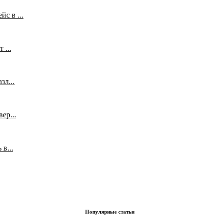
с в ...
 ...
л...
ер...
в...
Популярные статьи