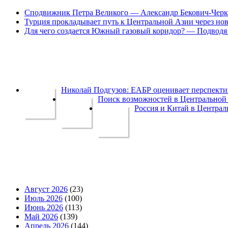
Сподвижник Петра Великого — Александр Бекович-Черк
Турция прокладывает путь к Центральной Азии через но
Для чего создается Южный газовый коридор? — Подводя 
Николай Подгузов: ЕАБР оценивает перспек
Поиск возможностей в Центральной 
Россия и Китай в Централ
Август 2026
(23)
Июль 2026
(100)
Июнь 2026
(113)
Май 2026
(139)
Апрель 2026
(144)