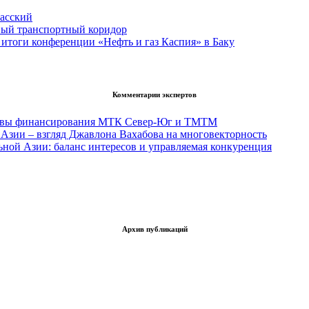
асский
вый транспортный коридор
итоги конференции «Нефть и газ Каспия» в Баку
Комментарии экспертов
тивы финансирования МТК Север-Юг и ТМТМ
Азии – взгляд Джавлона Вахабова на многовекторность
ьной Азии: баланс интересов и управляемая конкуренция
Архив публикаций