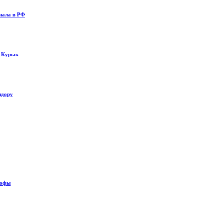
нала в РФ
у Курык
идору
рофы