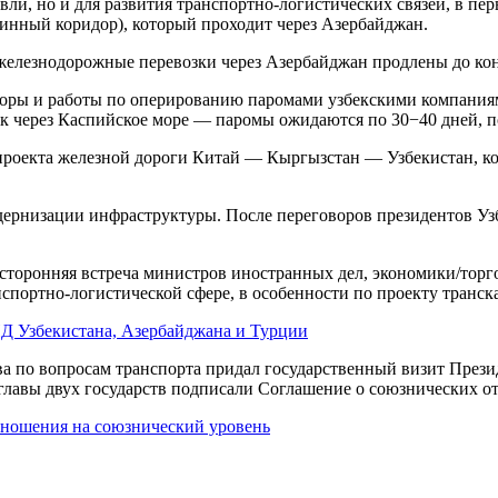
вли, но и для развития транспортно-логистических связей, в пе
нный коридор), который проходит через Азербайджан.
елезнодорожные перевозки через Азербайджан продлены до кон
воры и работы по оперированию паромами узбекскими компания
зок через Каспийское море — паромы ожидаются по 30−40 дней, 
и проекта железной дороги Китай — Кыргызстан — Узбекистан, 
дернизации инфраструктуры. После переговоров президентов Узб
хсторонняя встреча министров иностранных дел, экономики/торг
спортно-логистической сфере, в особенности по проекту транск
ИД Узбекистана, Азербайджана и Турции
ва по вопросам транспорта придал государственный визит През
о главы двух государств подписали Соглашение о союзнических о
тношения на союзнический уровень