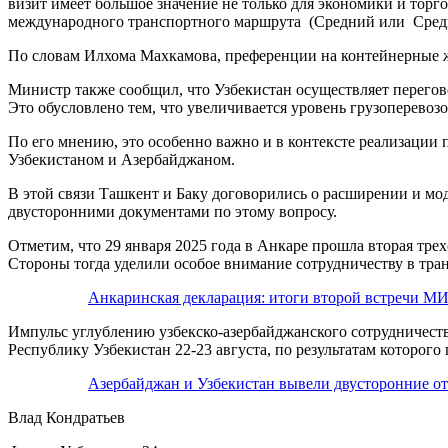
визит имеет большое значение не только для экономики и торго
международного транспортного маршрута (Средний или Среди
По словам Илхома Махкамова, преференции на контейнерные ж
Министр также сообщил, что Узбекистан осуществляет перего
Это обусловлено тем, что увеличивается уровень грузоперево
По его мнению, это особенно важно и в контексте реализаци
Узбекистаном и Азербайджаном.
В этой связи Ташкент и Баку договорились о расширении и мо
двусторонними документами по этому вопросу.
Отметим, что 29 января 2025 года в Анкаре прошла вторая тре
Стороны тогда уделили особое внимание сотрудничеству в тран
Анкаринская декларация: итоги второй встречи М
Импульс углублению узбекско-азербайджанского сотрудничест
Республику Узбекистан 22-23 августа, по результатам которог
Азербайджан и Узбекистан вывели двусторонние о
Влад Кондратьев