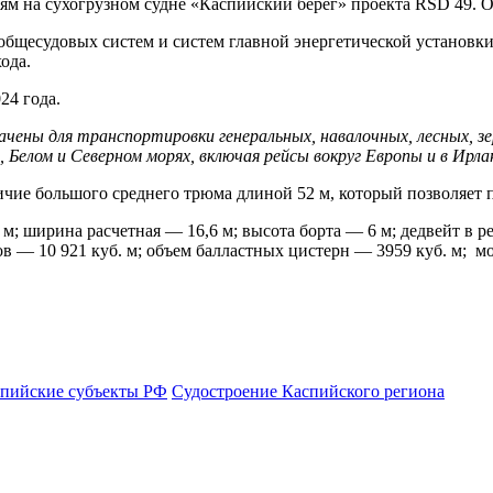
 на сухогрузном судне «Каспийский берег» проекта RSD 49. О
общесудовых систем и систем главной энергетической установк
ода.
24 года.
чены для транспортировки генеральных, навалочных, лесных, зе
 Белом и Северном морях, включая рейсы вокруг Европы и в Ирла
ичие большого среднего трюма длиной 52 м, который позволяет 
; ширина расчетная — 16,6 м; высота борта — 6 м; дедвейт в рек
в — 10 921 куб. м; объем балластных цистерн — 3959 куб. м; м
пийские субъекты РФ
Судостроение Каспийского региона