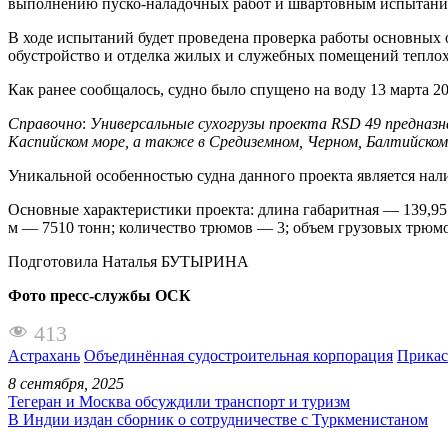
выполнению пуско-наладочных работ и швартовным испытаниям
В ходе испытаний будет проведена проверка работы основных 
обустройство и отделка жилых и служебных помещений теплох
Как ранее сообщалось, судно было спущено на воду 13 марта 20
Справочно
:
Универсальные сухогрузы проекта RSD 49 предназна
Каспийском море, а также в Средиземном, Черном, Балтийском,
Уникальной особенностью судна данного проекта является нал
Основные характеристики проекта: длина габаритная — 139,95 м
м — 7510 тонн; количество трюмов — 3; объем грузовых трюмо
Подготовила Наталья БУТЫРИНА
Фото пресс-службы ОСК
413
Астрахань
Объединённая судостроительная корпорация
Прикас
8 сентября, 2025
Тегеран и Москва обсуждили транспорт и туризм
В Индии издан сборник о сотрудничестве с Туркменистаном