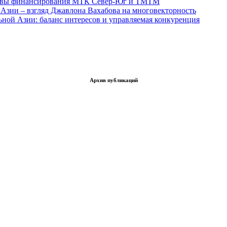
тивы финансирования МТК Север-Юг и ТМТМ
Азии – взгляд Джавлона Вахабова на многовекторность
ьной Азии: баланс интересов и управляемая конкуренция
Архив публикаций