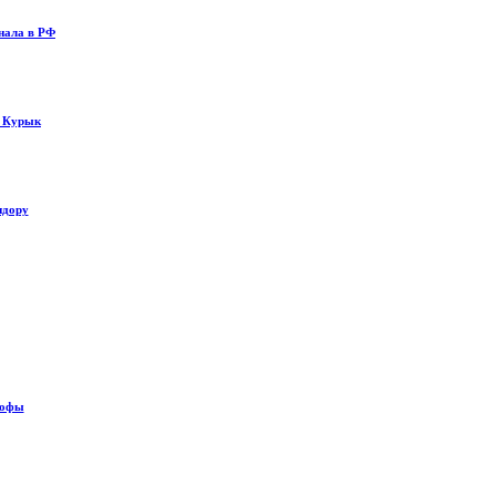
нала в РФ
у Курык
идору
рофы