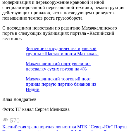
модернизация и перевооружение крановой и иной
специализированной перевалочной техники, реконструкция
действующих причалов, что в последующем приведет к
повышению темпов роста грузооборота.
С последними новостями по развитию Махачкалинского
порта в следующих публикациях портала «Каспийский
вестник»:
Значение сотрудничества иранской
группы «Шаста» и порта Махачкала
Махачкалинский порт увеличил
перевалку сухих грузов на 4%
Махачкалинский торговый порт
принял первую партию бананов из
Индии
Влад Кондратьев
Фото: ТГ-канал Сергея Меликова
570
Каспийская транспортная логистика
МТК "Север-Юг"
Порты