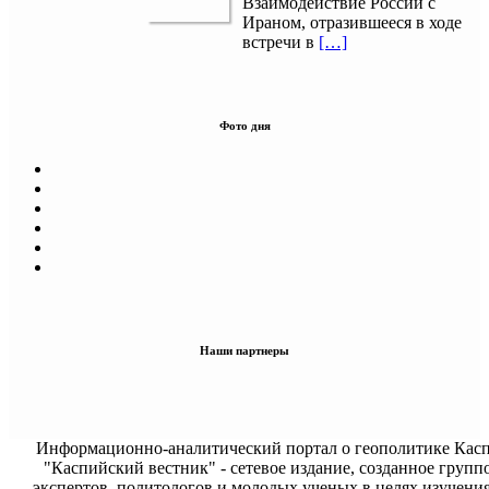
Взаимодействие России с
Ираном, отразившееся в ходе
встречи в
[…]
Фото дня
Наши партнеры
Информационно-аналитический портал о геополитике Касп
"Каспийский вестник" - сетевое издание, созданное групп
экспертов, политологов и молодых ученых в целях изучени