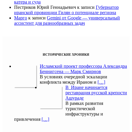
катера и суда
Пестриков Юрий Геннадьевич
к записи
Губернатор
иранской провинции Гилян о потенциале региона
Марго
к записи
Gemini от Google — универсальный
ассистент для разнообразных задач
ИСТОРИЧЕСКИЕ ХРОНИКИ
Исламский проект профессора Александра
Беннигсена — Марк Смирнов
В условиях очередной эскалации
конфликта между Ираном и
[…]
В Иране начинается
реставрация русской крепости
Ашураде
В рамках развития
туристической
инфраструктуры и
привлечения
[…]