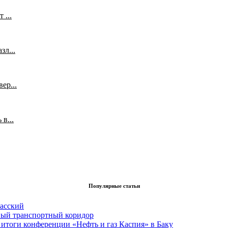
 ...
л...
ер...
в...
Популярные статьи
асский
вый транспортный коридор
итоги конференции «Нефть и газ Каспия» в Баку