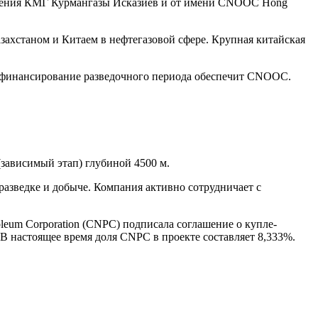
авления КМГ Курмангазы Исказиев и от имени CNOOC Hong
азахстаном и Китаем в нефтегазовой сфере. Крупная китайская
м финансирование разведочного периода обеспечит CNOOC.
зависимый этап) глубиной 4500 м.
разведке и добыче. Компания активно сотрудничает с
oleum Corporation (CNPC) подписала соглашение о купле-
В настоящее время доля CNPC в проекте составляет 8,333%.