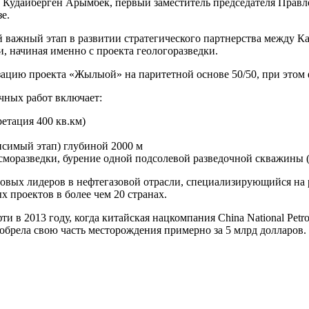
ки Кудайберген Арымбек, первый заместитель председателя Пр
е.
й важный этап в развитии стратегического партнерства между К
, начиная именно с проекта геологоразведки.
изацию проекта «Жылыой» на паритетной основе 50/50, при это
чных работ включает:
етация 400 кв.км)
исимый этап) глубиной 2000 м
сморазведки, бурение одной подсолевой разведочной скважины (
ировых лидеров в нефтегазовой отрасли, специализирующийся на 
 проектов в более чем 20 странах.
 в 2013 году, когда китайская нацкомпания China National Petr
брела свою часть месторождения примерно за 5 млрд долларов. 