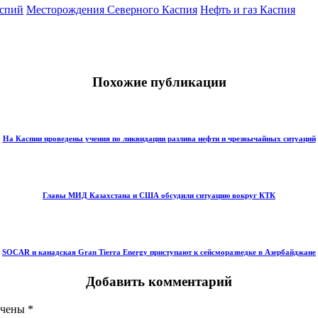
аспий
Месторождения Северного Каспия
Нефть и газ Каспия
Похожие публикации
На Каспии проведены учения по ликвидации разлива нефти и чрезвычайных ситуаций
Главы МИД Казахстана и США обсудили ситуацию вокруг КТК
SOCAR и канадская Gran Tierra Energy приступают к сейсморазведке в Азербайджане
Добавить комментарий
ечены
*