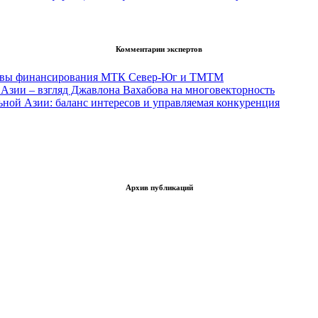
Комментарии экспертов
тивы финансирования МТК Север-Юг и ТМТМ
Азии – взгляд Джавлона Вахабова на многовекторность
ьной Азии: баланс интересов и управляемая конкуренция
Архив публикаций