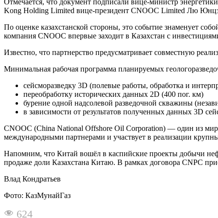
Отмечается, что документ подписали вице-министр энергети
Kong Holding Limited вице-президент CNOOC Limited Лю Юнцз
По оценке казахстанской стороны, это событие знаменует собо
компания CNOOC впервые заходит в Казахстан с инвестициями
Известно, что партнерство предусматривает совместную реал
Минимальная рабочая программа планируемых геологоразведо
сейсморазведку 3D (полевые работы, обработка и интерпр
переобработку исторических данных 2D (400 пог. км)
бурение одной надсолевой разведочной скважины (незав
в зависимости от результатов полученных данных 3D сей
CNOOC (China National Offshore Oil Corporation) — один из м
международными партнерами и участвует в реализации крупных
Напомним, что Китай вошёл в каспийские проекты добычи нефти
продаже доли Казахстана Китаю. В рамках договора CNPC прио
Влад Кондратьев
Фото: КазМунайГаз
624