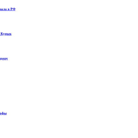
нала в РФ
у Курык
идору
рофы