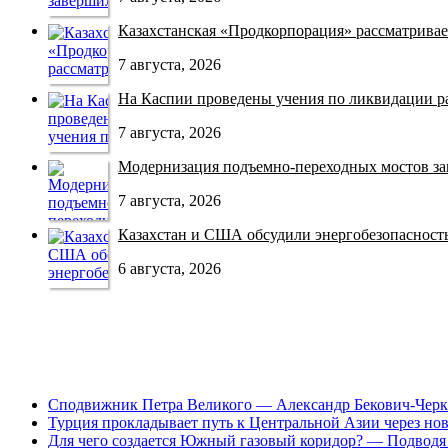
Казахстанская «Продкорпорация» рассматривает
7 августа, 2026
На Каспии проведены учения по ликвидации раз
7 августа, 2026
Модернизация подъемно-переходных мостов зав
7 августа, 2026
Казахстан и США обсудили энергобезопасность 
6 августа, 2026
Сподвижник Петра Великого — Александр Бекович-Черк
Турция прокладывает путь к Центральной Азии через но
Для чего создается Южный газовый коридор? — Подводя 